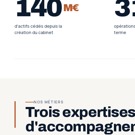
140
3
M€
d'actifs cédés depuis la
opération
création du cabinet
terme
NOS MÉTIERS
Trois expertise
d'accompagne