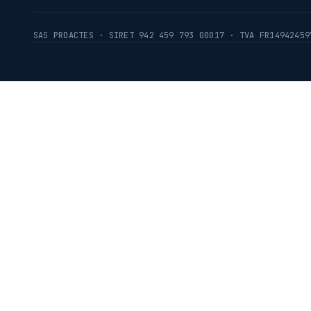
SAS PROACTES · SIRET 942 459 793 00017 · TVA FR14942459