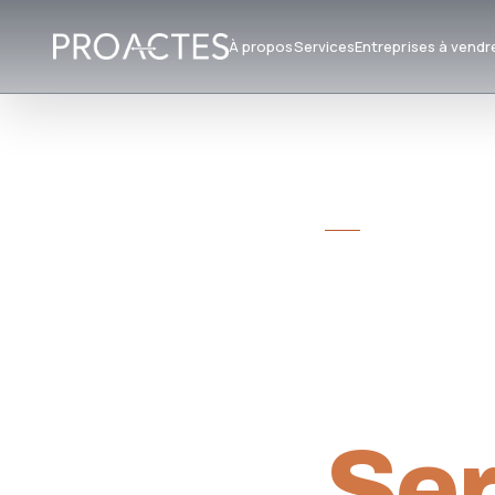
À propos
Services
Entreprises à vendr
CABINET DE CON
Tra
Rep
Ser