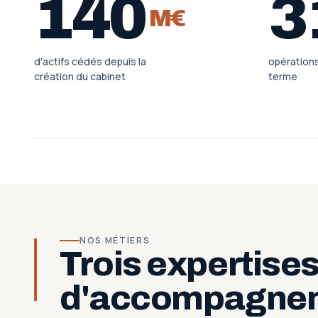
140
3
M€
d'actifs cédés depuis la
opération
création du cabinet
terme
NOS MÉTIERS
Trois expertise
d'accompagne