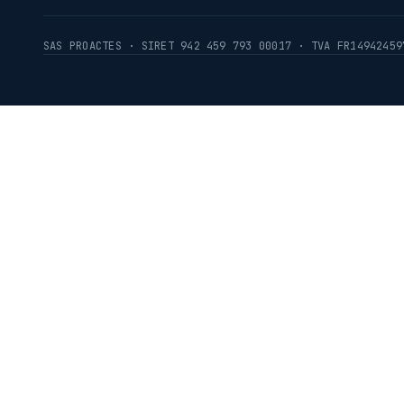
SAS PROACTES · SIRET 942 459 793 00017 · TVA FR14942459