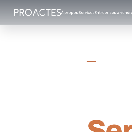
À propos
Services
Entreprises à vendr
CABINET DE CON
Tra
Rep
Ser