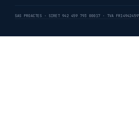
SAS PROACTES · SIRET 942 459 793 00017 · TVA FR14942459