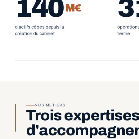
140
3
M€
d'actifs cédés depuis la
opération
création du cabinet
terme
NOS MÉTIERS
Trois expertise
d'accompagne