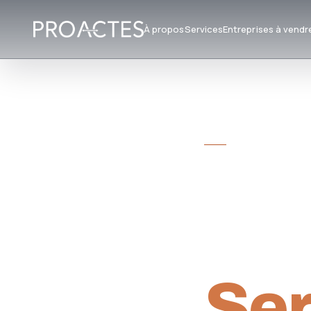
À propos
Services
Entreprises à vendr
CABINET DE CON
Tra
Rep
Ser