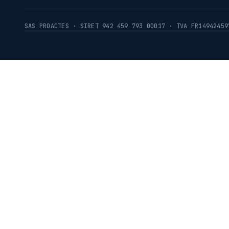
SAS PROACTES · SIRET 942 459 793 00017 · TVA FR14942459