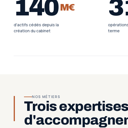
140
3
M€
d'actifs cédés depuis la
opération
création du cabinet
terme
NOS MÉTIERS
Trois expertise
d'accompagne