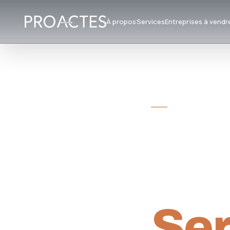
À propos
Services
Entreprises à vendr
CABINET DE CON
Tra
Rep
Ser